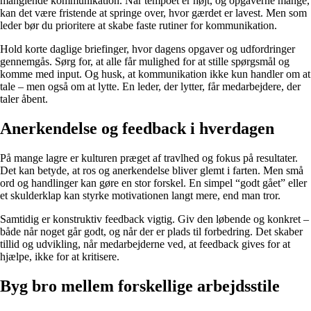
manglende kommunikation. Når tempoet er højt, og opgaverne mange,
kan det være fristende at springe over, hvor gærdet er lavest. Men som
leder bør du prioritere at skabe faste rutiner for kommunikation.
Hold korte daglige briefinger, hvor dagens opgaver og udfordringer
gennemgås. Sørg for, at alle får mulighed for at stille spørgsmål og
komme med input. Og husk, at kommunikation ikke kun handler om at
tale – men også om at lytte. En leder, der lytter, får medarbejdere, der
taler åbent.
Anerkendelse og feedback i hverdagen
På mange lagre er kulturen præget af travlhed og fokus på resultater.
Det kan betyde, at ros og anerkendelse bliver glemt i farten. Men små
ord og handlinger kan gøre en stor forskel. En simpel “godt gået” eller
et skulderklap kan styrke motivationen langt mere, end man tror.
Samtidig er konstruktiv feedback vigtig. Giv den løbende og konkret –
både når noget går godt, og når der er plads til forbedring. Det skaber
tillid og udvikling, når medarbejderne ved, at feedback gives for at
hjælpe, ikke for at kritisere.
Byg bro mellem forskellige arbejdsstile