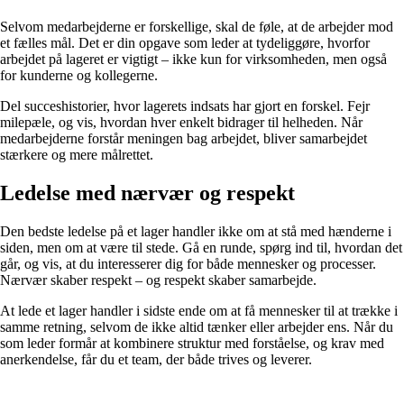
Selvom medarbejderne er forskellige, skal de føle, at de arbejder mod
et fælles mål. Det er din opgave som leder at tydeliggøre, hvorfor
arbejdet på lageret er vigtigt – ikke kun for virksomheden, men også
for kunderne og kollegerne.
Del succeshistorier, hvor lagerets indsats har gjort en forskel. Fejr
milepæle, og vis, hvordan hver enkelt bidrager til helheden. Når
medarbejderne forstår meningen bag arbejdet, bliver samarbejdet
stærkere og mere målrettet.
Ledelse med nærvær og respekt
Den bedste ledelse på et lager handler ikke om at stå med hænderne i
siden, men om at være til stede. Gå en runde, spørg ind til, hvordan det
går, og vis, at du interesserer dig for både mennesker og processer.
Nærvær skaber respekt – og respekt skaber samarbejde.
At lede et lager handler i sidste ende om at få mennesker til at trække i
samme retning, selvom de ikke altid tænker eller arbejder ens. Når du
som leder formår at kombinere struktur med forståelse, og krav med
anerkendelse, får du et team, der både trives og leverer.