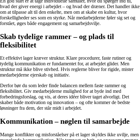
En god start er at tage individuelle samtaler, hvor du spørger ind til,
hvad der giver energi i arbejdet – og hvad der dræner. Det handler ikke
om at tilpasse alt til den enkelte, men om at skabe en kultur, hvor
forskelligheder ses som en styrke. Når medarbejderne føler sig set og
forstået, øges både engagement og samarbejdsvilje.
Skab tydelige rammer – og plads til
fleksibilitet
Et effektivt lager kræver struktur. Klare procedurer, faste rutiner og
tydelig kommunikation er fundamentet for, at arbejdet glider. Men
struktur må ikke blive stivhed. Hvis reglerne bliver for rigide, mister
medarbejderne ejerskab og initiativ.
Derfor bør du som leder finde balancen mellem faste rammer og
fleksibilitet. Giv medarbejderne mulighed for at byde ind med
forbedringsforslag, og vis, at deres idéer bliver taget alvorligt. Det
skaber både motivation og innovation – og ofte kommer de bedste
løsninger fra dem, der står midt i arbejdet.
Kommunikation – nøglen til samarbejde
Mange konflikter og misforståelser på et lager skyldes ikke uvilje, men