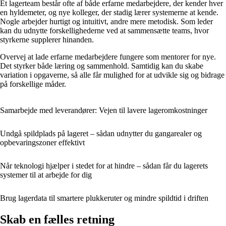
Et lagerteam består ofte af både erfarne medarbejdere, der kender hver
en hyldemeter, og nye kolleger, der stadig lærer systemerne at kende.
Nogle arbejder hurtigt og intuitivt, andre mere metodisk. Som leder
kan du udnytte forskellighederne ved at sammensætte teams, hvor
styrkerne supplerer hinanden.
Overvej at lade erfarne medarbejdere fungere som mentorer for nye.
Det styrker både læring og sammenhold. Samtidig kan du skabe
variation i opgaverne, så alle får mulighed for at udvikle sig og bidrage
på forskellige måder.
Samarbejde med leverandører: Vejen til lavere lageromkostninger
Undgå spildplads på lageret – sådan udnytter du gangarealer og
opbevaringszoner effektivt
Når teknologi hjælper i stedet for at hindre – sådan får du lagerets
systemer til at arbejde for dig
Brug lagerdata til smartere plukkeruter og mindre spildtid i driften
Skab en fælles retning