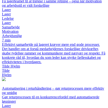
Få lagerteamet til at trække i samme retning – også når motivation
og arbejdsstil er vidt forskellige
Lager
Lager
Ledelse
Lager
Samarbejde
Motivation
Arbejdsmiljø
7 min
Effektivt samarbejde på lageret kræver mere end gode processer.
Det handler om at forstå medarbejdernes forskellige drivkræfter,
skabe tydelige rammer og kommunikere med nærvær og respekt. Få
konkrete råd til, hvordan du som leder kan styrke fællesskabet og
effektiviteten i hverdagen.
Tilde Hjelm
Tilde
Hjelm
Automatisering i returhåndtering – gør returprocessen mere effektiv
og smidig
Gør returprocessen til en konkurrencefordel med automatiserede
løsninger
Lager