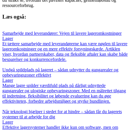
du straks se, hvordan det påvirker kapacitet, gennemløbstid og
ressourceforbrug.
Læs også:
Samarbejde med leverandører: Vejen til lavere lageromkostninger
Lager
Et tættere samarbejde med leverandørerne kan være nøglen til lavere
lageromkostninger og en mere effektiv forsyningskæde. Artiklen
viser, hvordan partnerskaber, data og fleksible aftaler kan skabe både
besparelser og konkurrencefordele.
Undgå spildplads på lageret – sådan udnytter du gangarealer og
opbevaringszoner effektivt
Lager
Mange lagre spilder værdifuld plads på dårligt udnyttede
gangarealer og ulogiske opbevaringszoner. Med en målrettet tilgang
til indretning, fleksibilitet og løbende evaluering kan du øge
effektiviteten, forbedre arbejdsmiljøet og styrke bundlinjen.
Når teknologi hjælper i stedet for at hindre – sådan får du lagerets
systemer til at arbejde for dig
Lager
Effektive lagersystemer handler ikke kun om software, men om