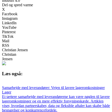
Industri 4.0
Del og spred varme
X
Facebook
Instagram
LinkedIn
YouTube
Pinterest
TikTok
Mail
RSS
Christian Jensen
Christian
Jensen
Læs også:
Samarbejde med leverandører: Vejen til lavere lageromkostninger
Lager
Et tættere samarbejde med leverandørerne kan være nøglen til lavere
lageromkostninger og en mere effektiv forsyningskæde. Artiklen
viser, hvordan partnerskaber, data og fleksible aftaler kan skabe både
besparelser og konkurrencefordele.