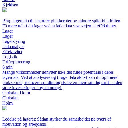
Kjeldsen
Brug lagerdata til smartere plukkeruter og mindre spildtid i driften
Få mere ud af dit lager ved at lade data vise vejen til effektivitet
Lager
Lager
Lagerstyring
Dataanalyse
Effektivitet
Logistik
Driftoptimering
6 min
Mange virksomheder udnytter ikke det fulde potentiale i deres
lagerdata. Ved at analysere og bruge data aktivt kan du optimere
plukkeruter, reducere spildtid og skabe en mere smidig drift – uden
store investeringer i ny teknologi.
Christian Holm
Christian
Holm
Ledelse på lageret: Sådan styrker du samarbejdet på tværs af
motivation og arbejdsstil