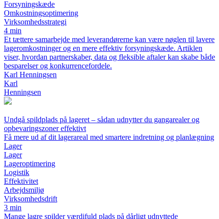
Forsyningskæde
Omkostningsoptimering
Virksomhedsstrategi
4 min
Et tættere samarbejde med leverandørerne kan være nøglen til lavere
lageromkostninger og en mere effektiv forsyningskæde. Artiklen
viser, hvordan partnerskaber, data og fleksible aftaler kan skabe både
besparelser og konkurrencefordele.
Karl Henningsen
Karl
Henningsen
Undgå spildplads på lageret – sådan udnytter du gangarealer og
opbevaringszoner effektivt
Få mere ud af dit lagerareal med smartere indretning og planlægning
Lager
Lager
Lageroptimering
Logistik
Effektivitet
Arbejdsmiljø
Virksomhedsdrift
3 min
Mange lagre spilder værdifuld plads på dårligt udnyttede