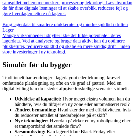
samspillet mellem mennesker, processer og teknologi. Læs, hvordan
du får dine digitale løsninger til at skabe overblik, reducere fejl og
gøre hverdagen lettere på lageret.
Brug lagerdata til smartere plukkeruter og mindre spildtid i driften
Lager
Mange virksomheder udnytter ikke det fulde potentiale i deres
lagerdata. Ved at analysere og bruge data aktivt kan du optimere
plukkeruter, reducere spildtid og skabe en mere smidig drift – uden
store investeringer i ny teknologi.
Simulér før du bygger
Traditionelt har ændringer i lagerlayout eller teknologi krævet
omfattende planlægning og ofte en vis grad af gætteri. Med en
digital tvilling kan du i stedet afprøve forskellige scenarier virtuelt:
Udvidelse af kapacitet:
Hvor meget ekstra volumen kan du
håndtere, hvis du tilføjer en ny zone eller automatiseret reol?
Ændret bemanding:
Hvad sker der med effektiviteten, hvis
du reducerer antallet af medarbejdere på et skift?
Nye teknologier:
Hvordan påvirker en ny robotløsning eller
et transportbånd det samlede flow?
Sæsonudsving:
Kan lageret klare Black Friday eller