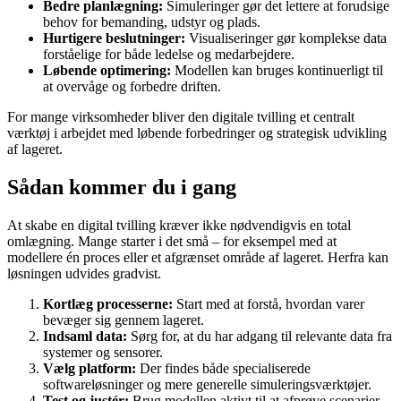
Bedre planlægning:
Simuleringer gør det lettere at forudsige
behov for bemanding, udstyr og plads.
Hurtigere beslutninger:
Visualiseringer gør komplekse data
forståelige for både ledelse og medarbejdere.
Løbende optimering:
Modellen kan bruges kontinuerligt til
at overvåge og forbedre driften.
For mange virksomheder bliver den digitale tvilling et centralt
værktøj i arbejdet med løbende forbedringer og strategisk udvikling
af lageret.
Sådan kommer du i gang
At skabe en digital tvilling kræver ikke nødvendigvis en total
omlægning. Mange starter i det små – for eksempel med at
modellere én proces eller et afgrænset område af lageret. Herfra kan
løsningen udvides gradvist.
Kortlæg processerne:
Start med at forstå, hvordan varer
bevæger sig gennem lageret.
Indsaml data:
Sørg for, at du har adgang til relevante data fra
systemer og sensorer.
Vælg platform:
Der findes både specialiserede
softwareløsninger og mere generelle simuleringsværktøjer.
Test og justér:
Brug modellen aktivt til at afprøve scenarier