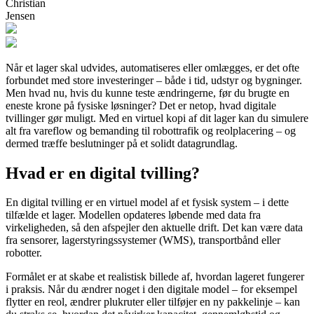
Christian
Jensen
Når et lager skal udvides, automatiseres eller omlægges, er det ofte
forbundet med store investeringer – både i tid, udstyr og bygninger.
Men hvad nu, hvis du kunne teste ændringerne, før du brugte en
eneste krone på fysiske løsninger? Det er netop, hvad digitale
tvillinger gør muligt. Med en virtuel kopi af dit lager kan du simulere
alt fra vareflow og bemanding til robottrafik og reolplacering – og
dermed træffe beslutninger på et solidt datagrundlag.
Hvad er en digital tvilling?
En digital tvilling er en virtuel model af et fysisk system – i dette
tilfælde et lager. Modellen opdateres løbende med data fra
virkeligheden, så den afspejler den aktuelle drift. Det kan være data
fra sensorer, lagerstyringssystemer (WMS), transportbånd eller
robotter.
Formålet er at skabe et realistisk billede af, hvordan lageret fungerer
i praksis. Når du ændrer noget i den digitale model – for eksempel
flytter en reol, ændrer plukruter eller tilføjer en ny pakkelinje – kan