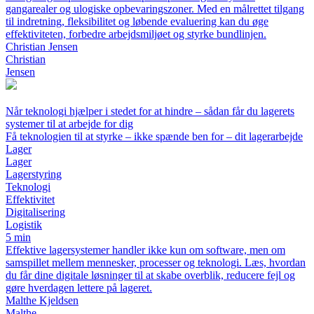
gangarealer og ulogiske opbevaringszoner. Med en målrettet tilgang
til indretning, fleksibilitet og løbende evaluering kan du øge
effektiviteten, forbedre arbejdsmiljøet og styrke bundlinjen.
Christian Jensen
Christian
Jensen
Når teknologi hjælper i stedet for at hindre – sådan får du lagerets
systemer til at arbejde for dig
Få teknologien til at styrke – ikke spænde ben for – dit lagerarbejde
Lager
Lager
Lagerstyring
Teknologi
Effektivitet
Digitalisering
Logistik
5 min
Effektive lagersystemer handler ikke kun om software, men om
samspillet mellem mennesker, processer og teknologi. Læs, hvordan
du får dine digitale løsninger til at skabe overblik, reducere fejl og
gøre hverdagen lettere på lageret.
Malthe Kjeldsen
Malthe