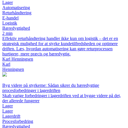
Lager
Automatisering
Returhåndtering
E-handel
Logistik
Bæredygtighed
2 min
Effektiv returhåndtering handler ikke kun om logistik – det er en
strategisk mulighed for at styrke kundetilfredsheden og optimere
driften. Læs, hvordan automatisering kan gøre returprocessen
hurtigere, mere præcis og bæredygtig.
Karl Henningsen
Karl
Henningsen
Byg videre på styrkerne: Sådan sikrer du bæredygtige
procesforbedringer i lagerdriften
Skab varige forbedringer i lagerdriften ved at bygge videre på det,
der allerede fungerer
Lager
Lager
Lagerdrift
Procesforbedring
Bæredygtighed