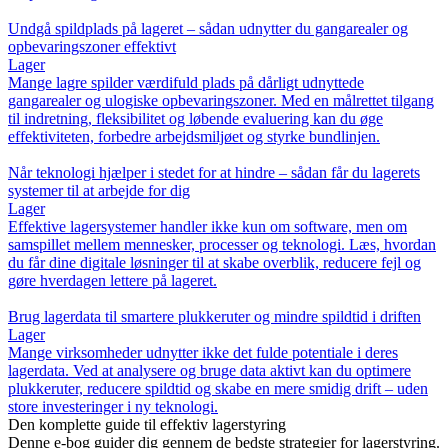
Undgå spildplads på lageret – sådan udnytter du gangarealer og
opbevaringszoner effektivt
Lager
Mange lagre spilder værdifuld plads på dårligt udnyttede
gangarealer og ulogiske opbevaringszoner. Med en målrettet tilgang
til indretning, fleksibilitet og løbende evaluering kan du øge
effektiviteten, forbedre arbejdsmiljøet og styrke bundlinjen.
Når teknologi hjælper i stedet for at hindre – sådan får du lagerets
systemer til at arbejde for dig
Lager
Effektive lagersystemer handler ikke kun om software, men om
samspillet mellem mennesker, processer og teknologi. Læs, hvordan
du får dine digitale løsninger til at skabe overblik, reducere fejl og
gøre hverdagen lettere på lageret.
Brug lagerdata til smartere plukkeruter og mindre spildtid i driften
Lager
Mange virksomheder udnytter ikke det fulde potentiale i deres
lagerdata. Ved at analysere og bruge data aktivt kan du optimere
plukkeruter, reducere spildtid og skabe en mere smidig drift – uden
store investeringer i ny teknologi.
Den komplette guide til effektiv lagerstyring
Denne e-bog guider dig gennem de bedste strategier for lagerstyring.