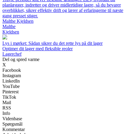
planlægger, indretter og driver midlertidige lagre, så du bevarer
overblikket, sikrer effektiv drift og lærer af erfaringerne til næste
gang presset stiger.
Malthe Kjeldsen
Malthe
Kjeldsen
Lys i mørket: Sådan sikrer du det rette lys på dit lager
Optimer dit lager med fleksible reoler
Lagerchef
Del og spred varme
X
Facebook
Instagram
LinkedIn
YouTube
Pinterest
TikTok
Mail
RSS
Info
Videnbase
Spørgsmål
Kommentar