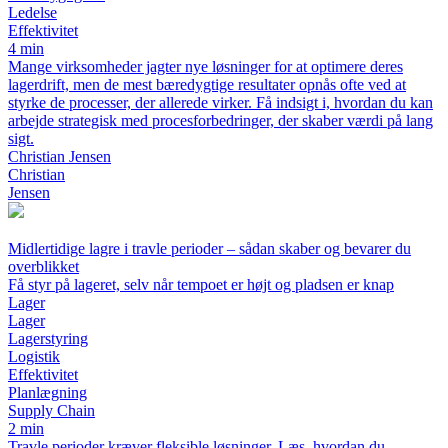
Ledelse
Effektivitet
4 min
Mange virksomheder jagter nye løsninger for at optimere deres
lagerdrift, men de mest bæredygtige resultater opnås ofte ved at
styrke de processer, der allerede virker. Få indsigt i, hvordan du kan
arbejde strategisk med procesforbedringer, der skaber værdi på lang
sigt.
Christian Jensen
Christian
Jensen
Midlertidige lagre i travle perioder – sådan skaber og bevarer du
overblikket
Få styr på lageret, selv når tempoet er højt og pladsen er knap
Lager
Lager
Lagerstyring
Logistik
Effektivitet
Planlægning
Supply Chain
2 min
Travle perioder kræver fleksible løsninger. Læs, hvordan du