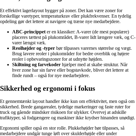
Et effektivt lagerlayout bygger på zoner. Det kan være zoner for
forskellige varetyper, temperaturkrav eller plukfrekvenser. En tydelig
opdeling gør det lettere at navigere og træne nye medarbejdere.
ABC-princippet
er en klassiker: A-varer (de mest populære)
placeres tættest på plukområdet, B-varer lidt længere væk, og C-
varer længst væk.
Reolhøjder og -typer
bør tilpasses varernes størrelse og vægt.
Brug lavere reoler i plukområder for bedre overblik og højere
reoler i opbevaringszoner for at udnytte højden.
Skiltning og farvekoder
hjælper med at skabe struktur. Når
hver zone har sin farve eller bogstavkode, bliver det lettere at
finde rundt – også for nye medarbejdere.
Sikkerhed og ergonomi i fokus
Et gennemtænkt layout handler ikke kun om effektivitet, men også om
sikkerhed. Brede gangarealer, tydelige markeringer og faste ruter for
truck og gående mindsker risikoen for ulykker. Overvej at adskille
trafiktyper, så fodgængere og maskiner ikke krydser hinanden unødigt.
Ergonomi spiller også en stor rolle. Plukkehøjder bør tilpasses, så
medarbejdere undgår tunge løft over skulderhøjde eller under