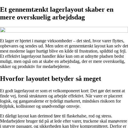
Et gennemtænkt lagerlayout skaber en
mere overskuelig arbejdsdag
Et lager er hjertet i mange virksomheder – det sted, hvor varer flyttes,
opbevares og sendes ud. Men uden et gennemtænkt layout kan selv det
mest moderne lager hurtigt blive en kilde til frustration, spildtid og fejl.
Et effektivt lagerlayout handler ikke kun om at udnytte pladsen bedst
muligt, men også om at skabe en arbejdsdag, der er mere overskuelig,
sikker og produktiv for medarbejderne.
Hvorfor layoutet betyder så meget
Et godt lagerlayout er som et velkomponeret kort: Det gør det nemt at
finde vej, forstå strukturen og arbejde effektivt. Når varer er placeret
logisk, og gangarealerne er tydeligt markeret, mindskes risikoen for
fejlpluk, kollisioner og unødvendige omveje.
Et dårligt layout kan derimod føre til flaskehalse, rod og stress.
Medarbejdere bruger tid på at lede efter varer, truckene skal manøvrere
i snævre passager, og sikkerheden kan blive kompromitteret. Derfor er