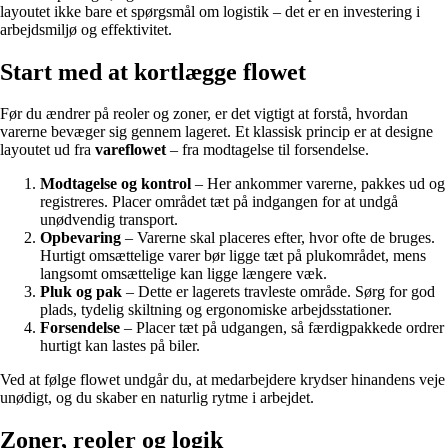
layoutet ikke bare et spørgsmål om logistik – det er en investering i
arbejdsmiljø og effektivitet.
Start med at kortlægge flowet
Før du ændrer på reoler og zoner, er det vigtigt at forstå, hvordan
varerne bevæger sig gennem lageret. Et klassisk princip er at designe
layoutet ud fra
vareflowet
– fra modtagelse til forsendelse.
Modtagelse og kontrol
– Her ankommer varerne, pakkes ud og
registreres. Placer området tæt på indgangen for at undgå
unødvendig transport.
Opbevaring
– Varerne skal placeres efter, hvor ofte de bruges.
Hurtigt omsættelige varer bør ligge tæt på plukområdet, mens
langsomt omsættelige kan ligge længere væk.
Pluk og pak
– Dette er lagerets travleste område. Sørg for god
plads, tydelig skiltning og ergonomiske arbejdsstationer.
Forsendelse
– Placer tæt på udgangen, så færdigpakkede ordrer
hurtigt kan lastes på biler.
Ved at følge flowet undgår du, at medarbejdere krydser hinandens veje
unødigt, og du skaber en naturlig rytme i arbejdet.
Zoner, reoler og logik