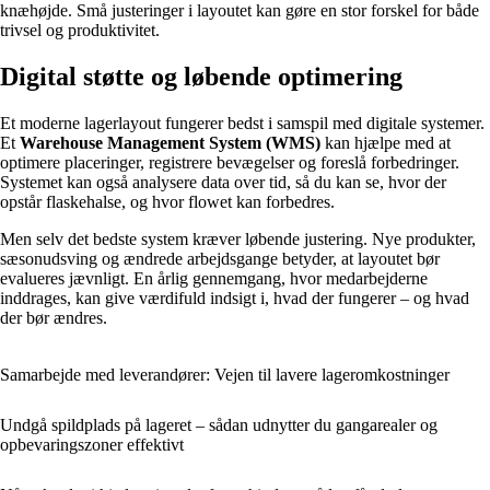
knæhøjde. Små justeringer i layoutet kan gøre en stor forskel for både
trivsel og produktivitet.
Digital støtte og løbende optimering
Et moderne lagerlayout fungerer bedst i samspil med digitale systemer.
Et
Warehouse Management System (WMS)
kan hjælpe med at
optimere placeringer, registrere bevægelser og foreslå forbedringer.
Systemet kan også analysere data over tid, så du kan se, hvor der
opstår flaskehalse, og hvor flowet kan forbedres.
Men selv det bedste system kræver løbende justering. Nye produkter,
sæsonudsving og ændrede arbejdsgange betyder, at layoutet bør
evalueres jævnligt. En årlig gennemgang, hvor medarbejderne
inddrages, kan give værdifuld indsigt i, hvad der fungerer – og hvad
der bør ændres.
Samarbejde med leverandører: Vejen til lavere lageromkostninger
Undgå spildplads på lageret – sådan udnytter du gangarealer og
opbevaringszoner effektivt